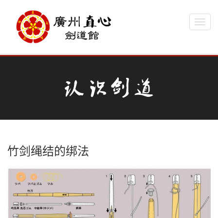
Toggl
navig
竹剑绳结的绑法